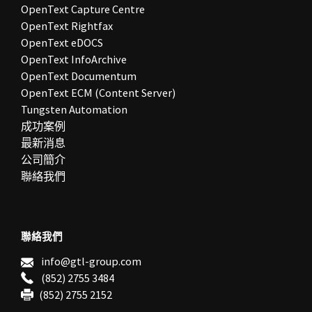
OpenText Capture Centre
OpenText Rightfax
OpenText eDOCS
OpenText InfoArchive
OpenText Documentum
OpenText ECM (Content Server)
Tungsten Automation
成功案例
最新消息
公司簡介
聯絡我們
聯絡我們
info@gtl-group.com
(852) 2755 3484
(852) 2755 2152