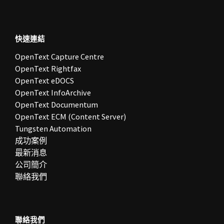
快速連結
OpenText Capture Centre
OpenText Rightfax
OpenText eDOCS
OpenText InfoArchive
OpenText Documentum
OpenText ECM (Content Server)
Tungsten Automation
成功案例
最新消息
公司簡介
聯絡我們
聯絡我們