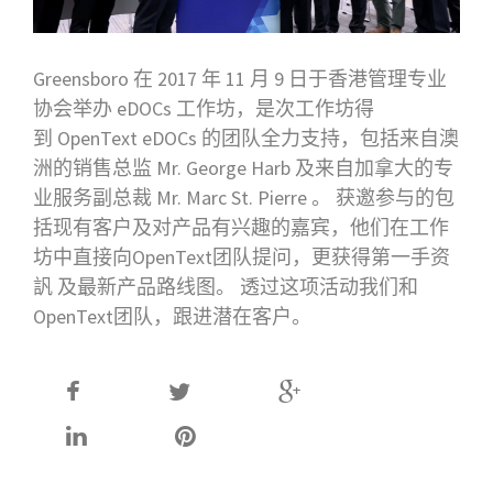
Greensboro 在 2017 年 11 月 9 日于香港管理
专业
协
会
举办
eDOCs 工作坊，是次工作坊得
到 OpenText eDOCs 的
团队
全力支持，包括来自澳
洲的
销
售
总监
Mr. George Harb 及来自加拿大的
专
业
服
务
副
总
裁 Mr. Marc St. Pierre 。
获
邀参与的包
括
现
有客
户
及
对产
品有
兴
趣的嘉
宾
，他
们
在工作
坊中直接向OpenText
团队
提
问
，更
获
得第一手
资
訉
及最新
产
品路
线图
。 透
过这项
活
动
我
们
和
OpenText
团队，
跟
进
潜在客
户
。