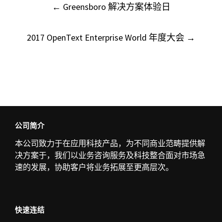
Post
←
Greensboro 解决方案体验日
navigation
2017 OpenText Enterprise World 年度大会
→
公司简介
本公司致力于在
应
用科技
产
品，
为
不同商
业
范畴提供解
决方案于，我
们
以
业务
咨
询
服
务
及科技整合面
对
市
场
急
速的
发
展，
协
助客
户
将
业务
拓展至更高
层
次。
快速连结